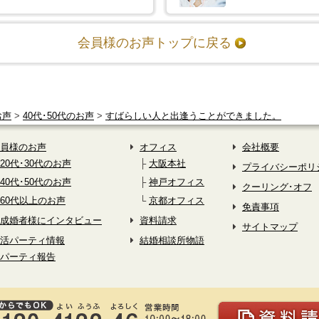
会員様のお声トップに戻る
お声
>
40代･50代のお声
>
すばらしい人と出逢うことができました。
員様のお声
オフィス
会社概要
20代･30代のお声
大阪本社
プライバシーポリ
40代･50代のお声
神戸オフィス
クーリング･オフ
60代以上のお声
京都オフィス
免責事項
成婚者様にインタビュー
資料請求
サイトマップ
活パーティ情報
結婚相談所物語
パーティ報告