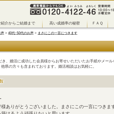
ご紹介からご結婚まで
高い成婚率の秘密
ＦＡＱ
お声
>
40代･50代のお声
>
まさにこの一言につきます
だき、婚活に成功した会員様からお寄せいただいたお手紙やメールを
、他県の方々も含まれております。婚活相談はお気軽に。
声
す
皆様ありがとうございました。まさにこの一言につきま
を築けるよう頑張りたいと思います。