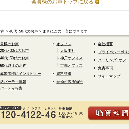
会員様のお声トップに戻る
お声
>
40代･50代のお声
>
まさにこの一言につきます
員様のお声
オフィス
会社概要
20代･30代のお声
大阪本社
プライバシーポリ
40代･50代のお声
神戸オフィス
クーリング･オフ
60代以上のお声
京都オフィス
免責事項
成婚者様にインタビュー
資料請求
サイトマップ
活パーティ情報
結婚相談所物語
パーティ報告